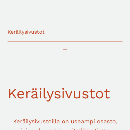
Skip
to
content
Keräilysivustot
Keräilysivustot
Keräilysivustoilla on useampi osasto,